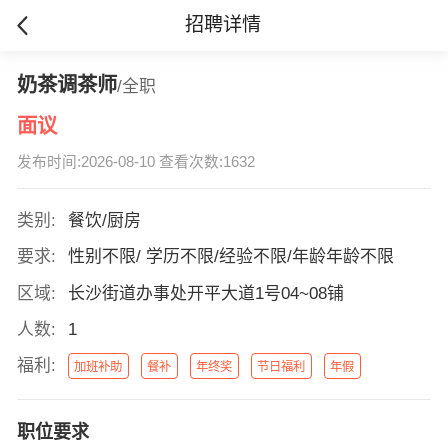
招聘详情
奶茶调茶师
/全职
面议
发布时间:2026-08-10 查看次数:1632
类别:
餐饮/厨房
要求:
性别不限/ 学历不限/经验不限/年龄年龄不限
区域:
长沙街道办事处开平大道1号04~08铺
人数:
1
福利:
加班补助
餐补
年终奖
节日福利
年假
职位要求