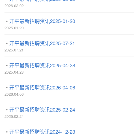
2026.03.02
开平最新招聘资讯2025-01-20
2025.01.20
开平最新招聘资讯2025-07-21
2025.07.21
开平最新招聘资讯2025-04-28
2025.04.28
开平最新招聘资讯2026-04-06
2026.04.06
开平最新招聘资讯2025-02-24
2025.02.24
开平最新招聘资讯2024-12-23